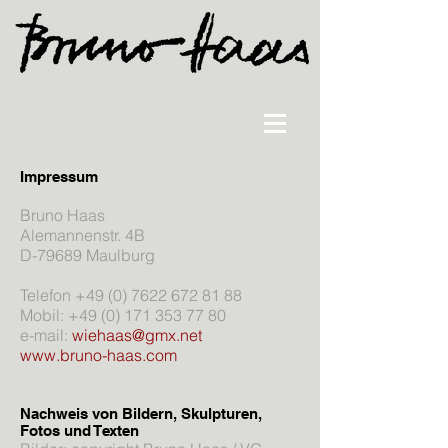
Impressum
Bruno Haas
Alemannenstr. 4B
D-79689 Maulburg
Telefon
+49 (0) 7622 672 81 88
Mobil:
+49 (0) 171 353 77 80
e-mail:
wiehaas@gmx.net
www.bruno-haas.com
Nachweis von Bildern, Skulpturen,
Fotos und Texten