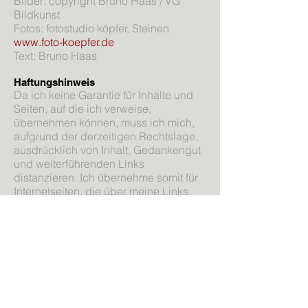
Bilder: copyright Bruno Haas / VG
Bildkunst
Fotos: fotostudio köpfer, Steinen
www.foto-koepfer.de
Text: Bruno Haas
Haftungshinweis
Da ich keine Garantie für Inhalte und
Seiten, auf die ich verweise,
übernehmen können, muss ich mich,
aufgrund der derzeitigen Rechtslage,
ausdrücklich von Inhalt, Gedankengut
und weiterführenden Links
distanzieren. Ich übernehme somit für
Internetseiten, die über meine Links
oder Banner auf der gesamten Website
inklusive aller Unterseiten erreichbar
sind oder auf die ich hinweise,
keinerlei Haftung.
Alle Angaben auf meiner Website sind
ohne Gewähr.